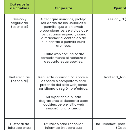
Categoría
de cookies
Propósito
Ejemplo
Sesión y
Autentique usuarios, proteja
sesión_id (O
seguridad
los datos de los usuarios y
(esencial)
permita que el sitio web
proporcione los servicios que
los usuarios esperan, como
almacenar el contenido de
sus cestas o permitir subir
archivos.
El sitio web no funcionará
correctamente si rechaza o
descarta esas cookies.
Preferencias
Recuerde información sobre el
frontend_lang 
(esencial)
aspecto o comportamiento
preferido del sitio web, como
su idioma o región preferidos.
Su experiencia puede
degradarse si descarta esas
cookies, pero el sitio web
seguirá funcionando.
Historial de
Utilizado para recopilar
im_livechat_previo
interacciones
información sobre sus
(Odoo)