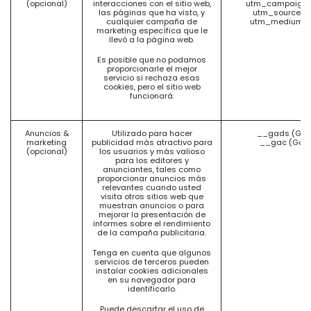
(opcional)
interacciones con el sitio web,
utm_campaign 
las páginas que ha visto, y
utm_source (
cualquier campaña de
utm_medium (
marketing específica que le
llevó a la página web.
Es posible que no podamos
proporcionarle el mejor
servicio si rechaza esas
cookies, pero el sitio web
funcionará.
Anuncios &
Utilizado para hacer
__gads (Goo
marketing
publicidad más atractivo para
__gac (Goog
(opcional)
los usuarios y más valioso
para los editores y
anunciantes, tales como
proporcionar anuncios más
relevantes cuando usted
visita otros sitios web que
muestran anuncios o para
mejorar la presentación de
informes sobre el rendimiento
de la campaña publicitaria.
Tenga en cuenta que algunos
servicios de terceros pueden
instalar cookies adicionales
en su navegador para
identificarlo.
Puede descartar el uso de