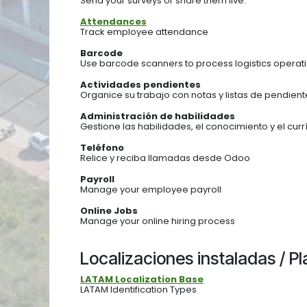
Send your surveys or share them live.
Attendances
Track employee attendance
Barcode
Use barcode scanners to process logistics operat
Actividades pendientes
Organice su trabajo con notas y listas de pendient
Administración de habilidades
Gestione las habilidades, el conocimiento y el cu
Teléfono
Relice y reciba llamadas desde Odoo
Payroll
Manage your employee payroll
Online Jobs
Manage your online hiring process
Localizaciones instaladas / P
LATAM Localization Base
LATAM Identification Types