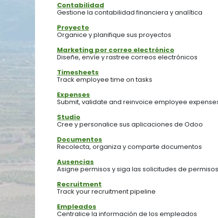
Contabilidad
Gestione la contabilidad financiera y analítica
Proyecto
Organice y planifique sus proyectos
Marketing por correo electrónico
Diseñe, envíe y rastree correos electrónicos
Timesheets
Track employee time on tasks
Expenses
Submit, validate and reinvoice employee expense
Studio
Cree y personalice sus aplicaciones de Odoo
Documentos
Recolecta, organiza y comparte documentos
Ausencias
Asigne permisos y siga las solicitudes de permiso
Recruitment
Track your recruitment pipeline
Empleados
Centralice la información de los empleados