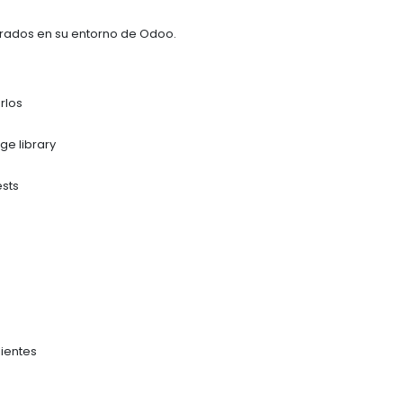
grados en su entorno de Odoo.
rlos
e library
sts
lientes