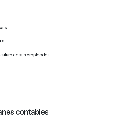
ions
es
rrículum de sus empleados
lanes contables