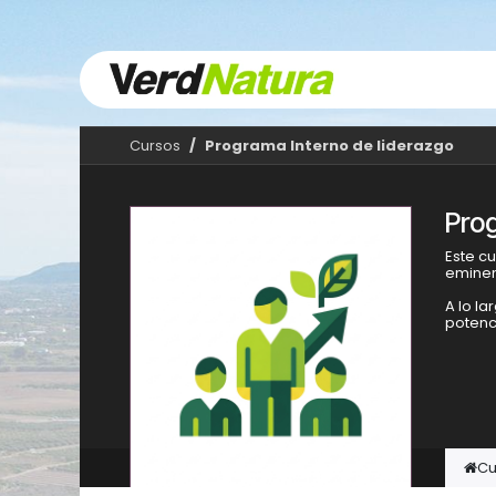
Ir al contenido
Cursos
Programa Interno de liderazgo
Pro
Este c
eminen
A lo la
potenci
Cu