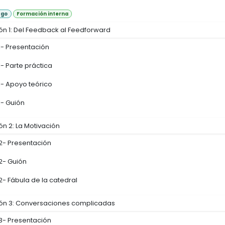
zgo
Formación interna
ón 1: Del Feedback al Feedforward
1- Presentación
1- Parte práctica
1- Apoyo teórico
1- Guión
ón 2: La Motivación
2- Presentación
2- Guión
2- Fábula de la catedral
ón 3: Conversaciones complicadas
3- Presentación