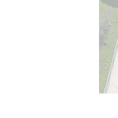
Con tecnología de
- Crea un
sitio web gratuito