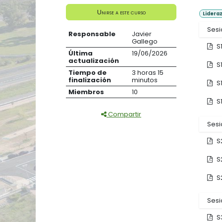
Unirse a este curso
Lidera
Sesi
Responsable
Javier
Gallego
S
Última
19/06/2026
actualización
S
Tiempo de
3 horas 15
finalización
minutos
S
Miembros
10
S
Compartir
Sesi
S
S
S
Sesi
S